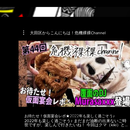
大田区からこんにちは！危機裸裸Channel
21:
お待たせ！仮面宴会レポ★2022年も楽しく過ごそう♪
2022年も楽しく過ごそう♪ まだまだ油断の出来ないご時
世ですが、楽しんで行きたいね！ 今回はクマ（kiki）と覆
面DJ Murasaxxxでお届け致します★ 昨年11月28日に行わ