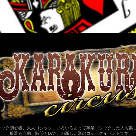
六郷1-7-11木内ビル102 03-4361-8861
Event​
https://www.kikirarashoten.com/kikiraracafe MC左：DJ
SiSeN https://www.instagram.com/sisen_violet/
https://www.facebook.com/SiSeN
https://twitter.com/DJSiSeN MC右、カット編集：ゴシック
S
クリエイター危機裸裸商店デザイナー kiki goto
https://www.instagram.com/kikigotoh/
https://www.facebook.com/kikigotoh
https://twitter.com/gotokiki ＜kiki gotoデザイン監修ブラン
ド＆SHOP＞ https://www.kikirarashoten.com
https://www.dangerousnude.com https://www.nudesox.net
https://www.nudesox.tokyo テロップ、総合編集：
@HAR_TAMA https://www.instagram.com/har_tama
https://twitter.com/har_tama #キャンディキャンディ #女装
家 #昭和レトロ
シック初心者、大人ゴシック、いろいろあって卒業ゴシックした人も楽
​服装も自由、時間もDAY、の新しい形のゴシックイベントです。