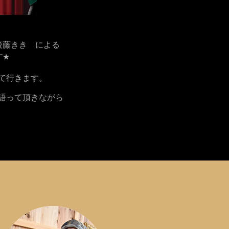
後藤きき による
す★
て行きます。
語って頂きながら