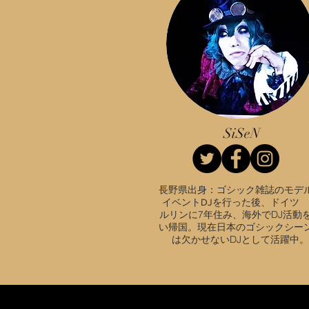
SiSeN
長野県出身：ゴシック雑誌のモデ
ドイツ 
イベントDJを行った後、
ルリンに7年住み、海外でDJ活動
い帰国。現在日本のゴシックシー
は欠かせないDJとして活躍中。