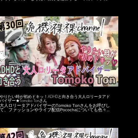
ならない！困った時は天使にお願い！ サリナちゃんの話
を聞いたら、きっと自分が幸せでいられる過ごし方が解っ
ちゃう！ 自分らしい自分をみつけてみませんか？ 聞いた
ら覚醒しちゃうかも！？ そんな素敵なお話を危機裸裸珈
琲店からお届けします！ ★☆---------------------------------------------
-----☆★ sarina rainbow
https://www.instagram.com/sarina_rainbowdance/ ★☆--------
------------------------------------------☆★ 大田区からこんにちは。
世界でも活躍中のDJ SiSeNと危機裸裸商店デザイナー、
ゴシッククリエイター後藤きき による「ゆるっとゴシッ
ク、サブカル、アングラ情報配信番組」です★ 大田区に在
る危機裸裸商店から、ファッションやイベント、カルチャ
ー等、二人の目線から語り合い、紹介して行きます。 ＜
撮影場所＞ 危機裸裸珈琲店Hair salon 〒1440045 東京都
大田区南六郷1-7-11木内ビル102 03-4361-8861
https://www.kikirarashoten.com/kikiraracafe MC左：DJ
iSeN https://www.instagram.com/sisen_violet/
https://www.facebook.com/SiSeN
https://twitter.com/DJSiSeN MC右、カット編集：ゴシック
35:14
クリエイター危機裸裸商店デザイナー kiki goto
https://www.instagram.com/kikigotoh/
https://www.facebook.com/kikigotoh
やりたい時が初めドキッ！ADHDと向き合う大人ロリータアド
https://twitter.com/gotokiki ＜kiki gotoデザイン監修ブラン
バイザー★Tomoko Tonさん
ド＆SHOP＞ https://www.kikirarashoten.com
大人ロリータアドバイザーのTomoko Tonさんをお呼びし
https://www.dangerousnude.com https://www.nudesox.net
て、ファッションやライブ配信Pocochaについても色々聞
https://www.nudesox.tokyo テロップ、総合編集：
いちゃいます★ ADHDとも向き合いながら、いくつになっ
@HAR_TAMA https://www.instagram.com/har_tama
てもワクワクドキドキ！探求心を忘れないTomoko Tonさ
https://twitter.com/har_tama #自由人 #旅人 #覚醒
ん。 人生を楽しむ方法を一緒に探しましょう★☆彡 ★☆---
-----------------------------------------------☆★ Tomoko Ton・SNSリン
ク ★ブログ http://tontonmokomoko.blog.fc2.com
★Instagram https://www.instagram.com/tomokoton