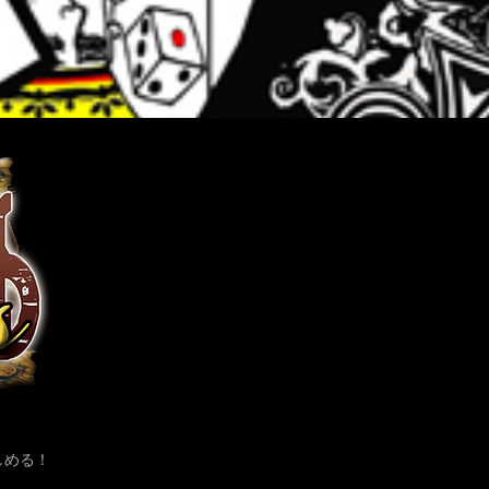
ら、ファッションやイベント、カルチャー等、二人の目線
から語り合い、紹介して行きます。 ＜撮影場所＞ 危機裸
裸珈琲店Hair salon 〒1440045 東京都大田区南六郷1-7-11木
内ビル102 03-4361-8861
https://www.kikirarashoten.com/kikiraracafe MC左：DJ
iSeN https://www.instagram.com/sisen_violet/
https://www.facebook.com/SiSeN
https://twitter.com/DJSiSeN MC右、カット編集：ゴシック
クリエイター危機裸裸商店デザイナー kiki goto
https://www.instagram.com/kikigotoh/
https://www.facebook.com/kikigotoh
https://twitter.com/gotokiki ＜kiki gotoデザイン監修ブラン
ド＆SHOP＞ https://www.kikirarashoten.com
https://www.dangerousnude.com https://www.nudesox.net
https://www.nudesox.tokyo テロップ、総合編集：
@HAR_TAMA https://www.instagram.com/har_tama
https://twitter.com/har_tama #大田区 #蒲田駅 #松岡宮
しめる！