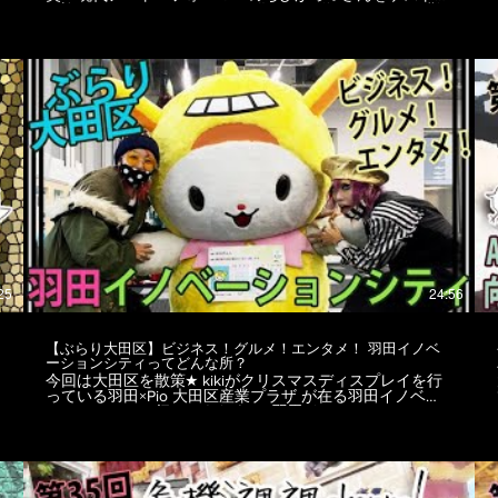
お迎えして、MCもはながっつ化してお送りします～★ 難
しい事考えず、アートを感じるままに楽しもう！ ★☆-------
-------------------------------------------☆★ ちびがっつ
http://www.chibiguts.com/ https://instagram.com/chibiguts
https://twitter.com/CHIBIGUTS
https://youtube.com/channel/UCjvr4JjaB-xMbVSrWmL_X4w
2ガッツ28日(日)13時から 銭湯絵のお披露目会と60分間笑
いながら踊る「笑ガッツ！」の撮影会！ パフォーマンス
後の15時にお店が開店して入浴もできます♨ パフォーマ
ンスは屋根有りの屋外なので換気も完璧な状態です◎ 場
所 : 尾久ゆ〜ランド熊野前 〒116-0012 東京都荒川区東尾
久５丁目２７−５ ★☆--------------------------------------------------☆★
大田区からこんにちは。 世界でも活躍中のDJ SiSeNと危
機裸裸商店デザイナー、ゴシッククリエイター後藤きき
による「ゆるっとゴシック、サブカル、アングラ情報配信
番組」です★ 大田区南六郷危機裸裸エリアから、ファッシ
ョンやイベント、カルチャー等、二人の目線から語り合
S
/
い、紹介して行きます。 ＜撮影場所＞ 危機裸裸珈琲店
Hair salon 〒1440045 東京都大田区南六郷1-7-11木内ビル
25
24:56
102 03-4361-8861
https://www.kikirarashoten.com/kikiraracafe MC左：DJ
SiSeN https://www.instagram.com/sisen_violet/
【ぶらり大田区】ビジネス！グルメ！エンタメ！ 羽田イノベ
https://www.facebook.com/SiSeN
ーションシティってどんな所？
https://twitter.com/DJSiSeN MC右、カット編集：ゴシック
今回は大田区を散策★ kikiがクリスマスディスプレイを行
クリエイター危機裸裸商店デザイナー kiki goto
っている羽田×Pio 大田区産業プラザ が在る羽田イノベー
https://www.instagram.com/kikigotoh/
ションシティに行ってきたよ~★ 羽田イノベーションシテ
https://www.facebook.com/kikigotoh
ィは研究所や商業施設、ホテルからZepp羽田まで！ 足湯
https://twitter.com/gotokiki ＜kiki gotoデザイン監修ブラン
を楽しみながら飛行機を眺める事も出来るデッキもお勧め
ド＆SHOP＞ https://www.kikirarashoten.com
です★ 施設の完成は2022年との事！進化を続けるイノベ
https://www.dangerousnude.com https://www.nudesox.net
ーションシティを是非チェック！ ★☆-------------------------------
https://www.nudesox.tokyo テロップ、総合編集：
-
-------------------☆★ 羽田空港第3ターミナルから1駅の「天空
@HAR_TAMA https://www.instagram.com/har_tama