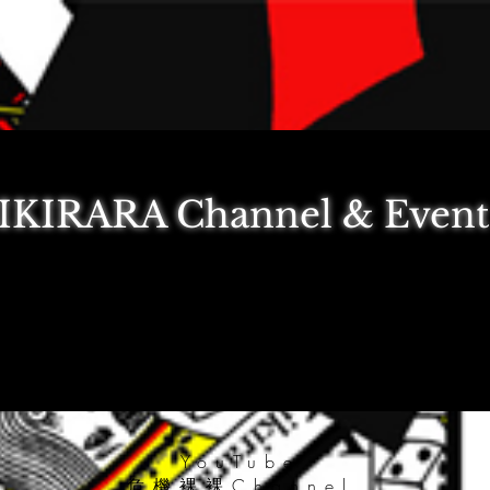
IKIRARA Channel & Even
​YouTube
危機裸裸Channel