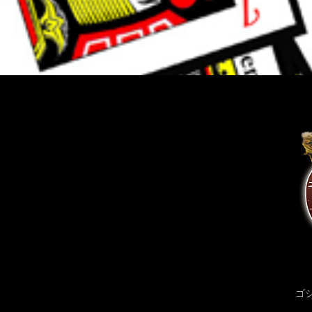
左：DJ SiSeN https://www.instagram.com/sisen_violet/
https://www.facebook.com/SiSeN
https://twitter.com/DJSiSeN MC右、カット編集：ゴシック
クリエイター危機裸裸商店デザイナー kiki goto
https://www.instagram.com/kikigotoh/
https://www.facebook.com/kikigotoh
https://twitter.com/gotokiki ＜kiki gotoデザイン監修ブラン
ド＆SHOP＞ https://www.kikirarashoten.com
https://www.dangerousnude.com https://www.nudesox.net
https://www.nudesox.tokyo テロップ、総合編集：
@HAR_TAMA https://www.instagram.com/har_tama
https://twitter.com/har_tama #福竹 #すごい女将 #大田区
ゴ