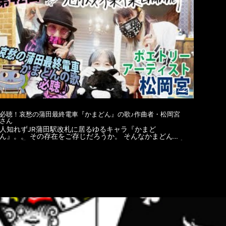
★Twitter https://twitter.com/tomokoton ★ライブ配信
Pococha 現在
https://www.pococha.com/app/users/ada38335-d89e-
4604-8955-399157fa4569 ★2月よりこちら
https://www.pococha.com/app/users/4110e2f5-77d0-4e4f-
b274-e6e88cca64c0 AFTER PARTY TOKYO
http://afterparty.jp/ ★☆--------------------------------------------------
★ 大田区からこんにちは。 世界でも活躍中のDJ SiSeN
と危機裸裸商店デザイナー、ゴシッククリエイター後藤き
き による「ゆるっとゴシック、サブカル、アングラ情報
配信番組」です★ 大田区南六郷危機裸裸エリアから、ファ
ッションやイベント、カルチャー等、二人の目線から語り
合い、紹介して行きます。 ＜撮影場所＞ 危機裸裸珈琲店
27:22
Hair salon 〒1440045 東京都大田区南六郷1-7-11木内ビル
102 03-4361-8861
https://www.kikirarashoten.com/kikiraracafe MC左：DJ
必聴！哀愁の蒲田最終電車『かまどん』の歌♪作曲者・松岡宮
iSeN https://www.instagram.com/sisen_violet/
さん
https://www.facebook.com/SiSeN
人知れずJR蒲田駅改札に居るゆるキャラ『かまど
https://twitter.com/DJSiSeN MC右、カット編集：ゴシック
ん』。。 その存在をご存じだろうか。 そんなかまどんの
クリエイター危機裸裸商店デザイナー kiki goto
歌を作曲された、ポエトリーアーティスト松岡さんをお呼
https://www.instagram.com/kikigotoh/
びして色々聞いちゃいます～★ ★☆-----------------------------------
https://www.facebook.com/kikigotoh
---------------☆★ 松岡宮 http://miya.o.oo7.jp/profile.html
https://twitter.com/gotokiki ＜kiki gotoデザイン監修ブラン
https://383.thebase.in/
ド＆SHOP＞ https://www.kikirarashoten.com
https://miyamatsuoka.bandcamp.com/
https://www.dangerousnude.com https://www.nudesox.net
https://youtube.com/c/MiyaMatsuoka
https://www.nudesox.tokyo テロップ、総合編集：
https://twitter.com/miya_matsuoka かまどんTwitter
@HAR_TAMA https://www.instagram.com/har_tama
https://twitter.com/YouRi805 ★☆----------------------------------------
https://twitter.com/har_tama #大人ロリータ #バーレスクダ
----------☆★ 大田区からこんにちは。 世界でも活躍中のDJ
ンサー #占い師
SiSeNと危機裸裸商店デザイナー、ゴシッククリエイター
後藤きき による「ゆるっとゴシック、サブカル、アング
ラ情報配信番組」です★ 大田区南六郷危機裸裸エリアか