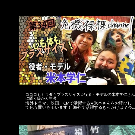
れた『KARAKURI仮面宴会』の様子をお届けしながら、ゆ
るっとやりたい事を話したりします～★ ★☆---------------------
-----------------------------☆★ ＜イベント会場＞ Channel For
Rent 〒1460082 東京都大田区池上5-6-20 ピエタテール池
上 1階 https://channelforrent.info/ ＜危機裸裸商店メディア
出演＞ アド街ック天国 ２０２１・０５・２２放送『雑
色』 https://www.tv-
tokyo.co.jp/adomachi/backnumber/20210522/ ★☆-------------
-------------------------------------☆★ 大田区からこんにちは。 世界
でも活躍中のDJ SiSeNと危機裸裸商店デザイナー、ゴシ
ッククリエイター後藤きき による「ゆるっとゴシック、
サブカル、アングラ情報配信番組」です★ 大田区南六郷危
機裸裸エリアから、ファッションやイベント、カルチャー
等、二人の目線から語り合い、紹介して行きます。 ＜撮
影場所＞ 危機裸裸商店 〒1440045 東京都大田区南六郷1-
17-1 1F 03-4362-5510 https://www.kikirarashoten.com MC
右：DJ Murasaxxx https://www.instagram.com/sisen_violet
https://www.facebook.com/SiSeN
https://twitter.com/DJSiSeN MC左、カット編集：ゴシック
47:
クリエイター危機裸裸商店デザイナー kiki goto
https://www.instagram.com/kikigotoh/
https://www.facebook.com/kikigotoh
ココロもカラダもプラスサイズ☆役者・モデルの米本学仁さん
https://twitter.com/gotokiki ＜kiki gotoデザイン監修ブラン
に聞く暖か人生談
ド＆SHOP＞ https://www.kikirarashoten.com
海外ドラマ、映画、CMで活躍する★米本さんをお呼びし
https://www.dangerousnude.com テロップ、総合編集：
て色々聞いちゃいます！ 海外で活躍するきっかけは？今
@HAR_TAMA https://www.instagram.com/har_tama
後の野望は？ にこやかで優しい米本さんからハッピーで
https://twitter.com/har_tama #仮面宴会 #モンスター #大田
ラッキーを御裾分け頂いちゃいました～♪ ★☆-------------------
区
-------------------------------☆★ 米本学仁
http://www.anore.co.jp/takato_yonemoto/
https://instagram.com/takato_yonemoto
https://twitter.com/takato_yonemoto ★☆----------------------------