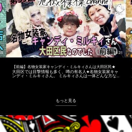
橋」駅に直結する「HANEDA INNOVATION CITY」は、敷
https://twitter.com/har_tama #現代アート #パフォーマンス
地面積5.9ha、延床面積が13万m²を超える大規模複合施
アート #はな
設。 「先端」と「文化」の2つをまちのコア産業として、
商業・オフィスをはじめ、多くの特徴的な機能を内包し
た、未来志向の新たな体験や価値に出会える場所です。
世界をリードする国際産業拠点として、多彩なジャパンカ
ルチャーを発信拠点として、このまちに集まってくるあら
ゆる人たちへイノベーションを提供していきます。
☆
https://haneda-innovation-city.com/ ★☆------------------------------
--------------------☆★ 大田区からこんにちは。 世界でも活躍中
のDJ SiSeNと危機裸裸商店デザイナー、ゴシッククリエ
イター後藤きき による「ゆるっとゴシック、サブカル、
アングラ情報配信番組」です★ 大田区南六郷危機裸裸エリ
55
25:21
アから、ファッションやイベント、カルチャー等、二人の
目線から語り合い、紹介して行きます。 MC左：DJ SiSeN
https://www.instagram.com/sisen_violet/
【前編】名物女装家キャンディ・ミルキィさんは大田区民★
https://www.facebook.com/SiSeN
S
大田区では目撃情報も多く、噂の有名人★名物女装家キャ
https://twitter.com/DJSiSeN MC右、カット編集：ゴシック
ンディ・ミルキィさん。 ミルキィさんは一体どんな方な
クリエイター危機裸裸商店デザイナー kiki goto
のか？！ 名前の元となった少女漫画『キャンディ・キャ
https://www.instagram.com/kikigotoh/
ンディ』への愛ゆえの活動とは？ いつもと違うDJ SiSeN
https://www.facebook.com/kikigotoh
改めヴァイオレットいずみと危機裸裸商店kiki gotoがその
https://twitter.com/gotokiki ＜kiki gotoデザイン監修ブラン
謎に迫ります♪ ★☆--------------------------------------------------☆★ キ
ド＆SHOP＞ https://www.kikirarashoten.com
ャンディ・ミルキィ https://instagram.com/candyhmilky
https://www.dangerousnude.com https://www.nudesox.net
https://www.facebook.com/milky.candyh ★☆-----------------------
もっと見る
https://www.nudesox.tokyo テロップ、総合編集：
---------------------------☆★ 大田区からこんにちは。 世界でも活
@HAR_TAMA https://www.instagram.com/har_tama
躍中のDJ SiSeNと危機裸裸商店デザイナー、ゴシックク
https://twitter.com/har_tama #大田区 #羽田イノベーション
リエイター後藤きき による「ゆるっとゴシック、サブカ
シティ #はねぴょん
ル、アングラ情報配信番組」です★ 大田区南六郷危機裸裸
エリアから、ファッションやイベント、カルチャー等、二
人の目線から語り合い、紹介して行きます。 ＜撮影場所
＞ 危機裸裸珈琲店Hair salon 〒1440045 東京都大田区南