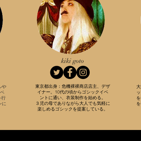
kiki goto
東京都出身：危機裸裸商店店主、デザ
大
ルや
イナー。10代の頃からゴシックイベ
ベ
ッ
ントに通い、衣装制作を始める。
を行
を
３児の母でありながら大人でも気軽に
ンに
を
楽しめるゴシックを提案している。