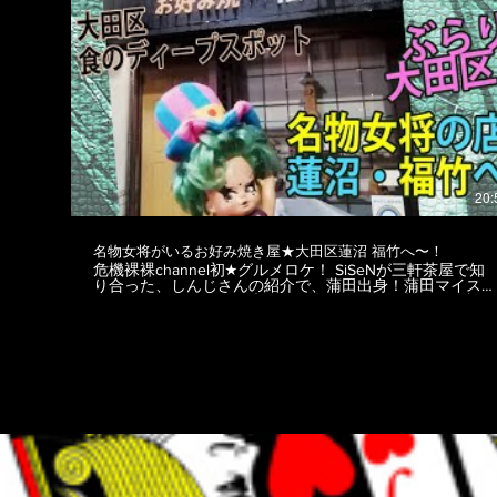
---------------------☆★ 大田区からこんにちは。 世界でも活躍
中のDJ SiSeNと危機裸裸商店デザイナー、ゴシッククリ
エイター後藤きき による「ゆるっとゴシック、サブカ
ル、アングラ情報配信番組」です★ 大田区南六郷危機裸裸
エリアから、ファッションやイベント、カルチャー等、二
人の目線から語り合い、紹介して行きます。 ＜撮影場所
＞ 危機裸裸珈琲店Hair salon 〒1440045 東京都大田区南
六郷1-7-11木内ビル102 03-4361-8861
https://www.kikirarashoten.com/kikiraracafe MC左：DJ
SiSeN https://www.instagram.com/sisen_violet/
https://www.facebook.com/SiSeN
https://twitter.com/DJSiSeN MC右、カット編集：ゴシック
クリエイター危機裸裸商店デザイナー kiki goto
20:
https://www.instagram.com/kikigotoh/
https://www.facebook.com/kikigotoh
https://twitter.com/gotokiki ＜kiki gotoデザイン監修ブラン
名物女将がいるお好み焼き屋★大田区蓮沼 福竹へ〜！
ド＆SHOP＞ https://www.kikirarashoten.com
危機裸裸channel初★グルメロケ！ SiSeNが三軒茶屋で知
https://www.dangerousnude.com https://www.nudesox.net
り合った、しんじさんの紹介で、蒲田出身！蒲田マイスタ
https://www.nudesox.tokyo テロップ、総合編集：
ーえろさんと一緒に、大田区で有名なお好み焼き屋 福
@HAR_TAMA https://www.instagram.com/har_tama
竹 に連れて行ってもらいました～★ 有名な方の来店や、
https://twitter.com/har_tama #ハリウッド俳優 #プラスサイ
沢山の取材も来ている福竹は、何といっても女将が有名！
ズモデル #アメリカンドリーム
叱られたい人は是非！愛のある女将のお言葉を頂きに行っ
て下さい★ 見ているだけで鉄板焼きが食べたくなっちゃう
～★ ★☆--------------------------------------------------☆★ 福竹
https://tabelog.com/tokyo/A1317/A131714/13003312/ ★☆------
--------------------------------------------☆★ 大田区からこんにちは。
世界でも活躍中のDJ SiSeNと危機裸裸商店デザイナー、
ゴシッククリエイター後藤きき による「ゆるっとゴシッ
ク、サブカル、アングラ情報配信番組」です★ 大田区に在
る危機裸裸商店から、ファッションやイベント、カルチャ
ー等、二人の目線から語り合い、紹介して行きます。 MC